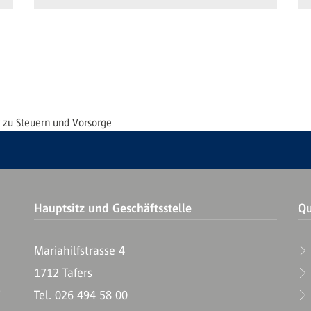
 zu Steuern und Vorsorge
Hauptsitz und Geschäftsstelle
Qu
Mariahilfstrasse 4
1712 Tafers
T
Tel. 026 494 58 00