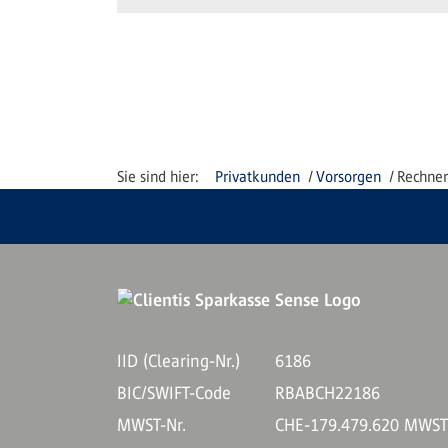
Privatkunden
Vorsorgen
Rechner
IID (Clearing-Nr.)
6186
BIC/SWIFT-Code
RBABCH22186
MWST-Nr.
CHE-179.479.620 MWS