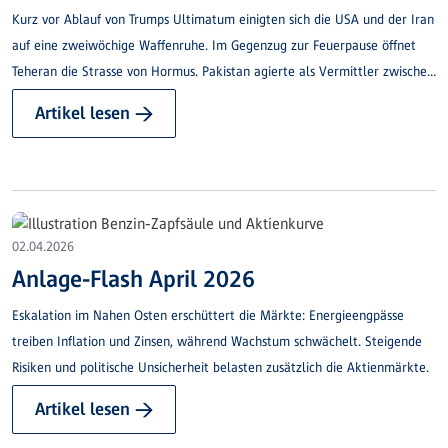
Kurz vor Ablauf von Trumps Ultimatum einigten sich die USA und der Iran
auf eine zweiwöchige Waffenruhe. Im Gegenzug zur Feuerpause öffnet
Teheran die Strasse von Hormus. Pakistan agierte als Vermittler zwischen
den beiden Kriegsparteien. Israel ist nicht Teil des Waffenstillstandes und
Artikel lesen →
bedingt sich Operationen im Libanon gegen die Hisbollah aus.
02.04.2026
Anlage-Flash April 2026
Eskalation im Nahen Osten erschüttert die Märkte: Energieengpässe
treiben Inflation und Zinsen, während Wachstum schwächelt. Steigende
Risiken und politische Unsicherheit belasten zusätzlich die Aktienmärkte.
Artikel lesen →