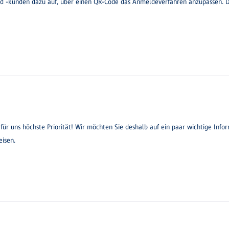
nd -kunden dazu auf, über einen QR-Code das Anmeldeverfahren anzupassen. D
 für uns höchste Priorität! Wir möchten Sie deshalb auf ein paar wichtige Info
isen.