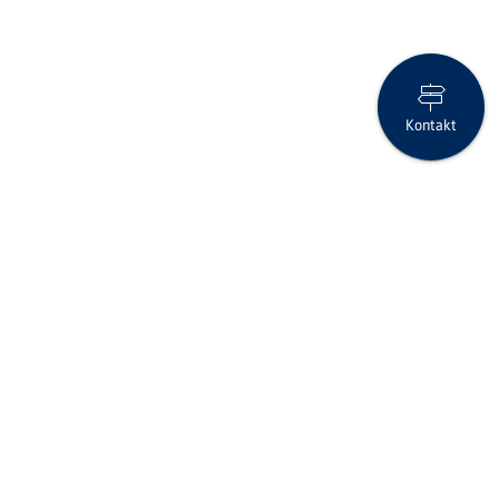
Kontakt
20 Jahre Clientis – Eine Erfolgsgeschichte im Schweizer
Regionalbankenmarkt
Seite drucken