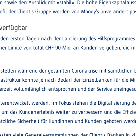
en sowie den Ausblick mit «stabil». Die hohe Eigenkapitalaus
profil der Clientis Gruppe werden von Moody’s unverändert po
 verfügbar
den ersten Tagen nach der Lancierung des Hilfsprogrammes 
iner Limite von total CHF 90 Mio. an Kunden vergeben, die 
tsstellen während der gesamten Coronakrise mit sämtlichen
astruktur konnte je nach Bedarf der Einzelbanken für die M
rzeit vollumfänglich entsprochen und der Service uneinges
terentwickelt werden. Im Fokus stehen die Digitalisierung d
 um das Kundenerlebnis weiter zu verbessern und die Effizi
sätzliche Sicherheit für Kundinnen und Kunden geboten wer
ten viele Generalversammlungen der Clientis Banken in k