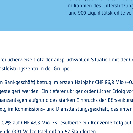
Im Rahmen des Unterstützun
rund 900 Liquiditätskredite ve
ulicherweise trotz der anspruchsvollen Situation mit der Cor
nstleistungszentrum der Gruppe.
n Bankgeschäft) betrug im ersten Halbjahr CHF 86,8 Mio (–0,4
esteigert werden. Ein tieferer übriger ordentlicher Erfolg v
anzanlagen aufgrund des starken Einbruchs der Börsenkurse 
lg im Kommissions- und Dienstleistungsgeschäft, das unter 
0,2% auf CHF 48,3 Mio. Es resultierte ein
Konzernerfolg
auf 
ende (391 Vollzeitstellen) an 52 Standorten.