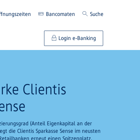
ffnungszeiten
Bancomaten
Suche
Login e-Banking
rke Clientis
ense
ierungsgrad (Anteil Eigenkapital an der
gt die Clientis Sparkasse Sense im neusten
Retailbanken erneut einen Spitzenplatz.