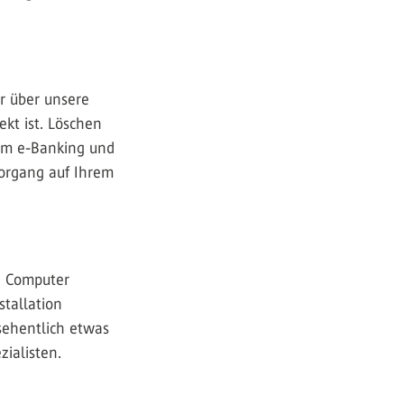
r über unsere
kt ist. Löschen
 im e-Banking und
Vorgang auf Ihrem
n Computer
stallation
rsehentlich etwas
zialisten.