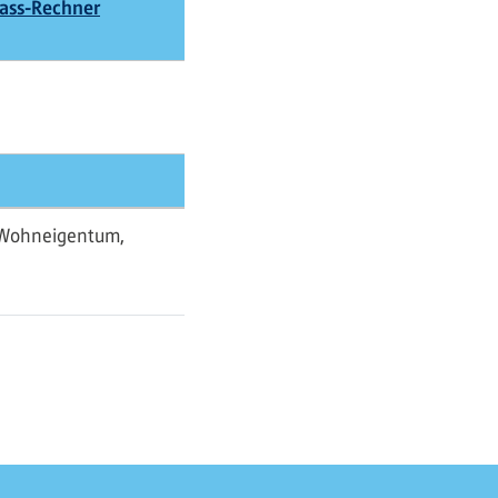
lass-Rechner
n Wohneigentum,