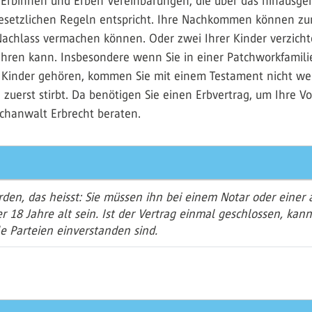
 Erbinnen und Erben Vereinbarungen, die über das hinausge
esetzlichen Regeln entspricht. Ihre Nachkommen können zum B
achlass vermachen können. Oder zwei Ihrer Kinder verzichten
ren kann. Insbesondere wenn Sie in einer Patchworkfamilie
inder gehören, kommen Sie mit einem Testament nicht weit.
uerst stirbt. Da benötigen Sie einen Erbvertrag, um Ihre V
achanwalt Erbrecht beraten.
rden, das heisst: Sie müssen ihn bei einem Notar oder einer
r 18 Jahre alt sein. Ist der Vertrag einmal geschlossen, kan
 Parteien einverstanden sind.