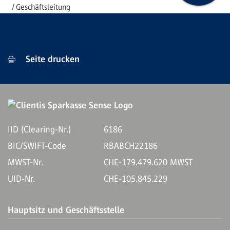
Geschäftsleitung
Seite drucken
IID (Clearing-Nr.)
6186
BIC/SWIFT-Code
RBABCH22186
MWST-Nr.
CHE-179.479.620 MWST
UID-Nr.
CHE-105.845.229
Hauptsitz und Geschäftsstelle