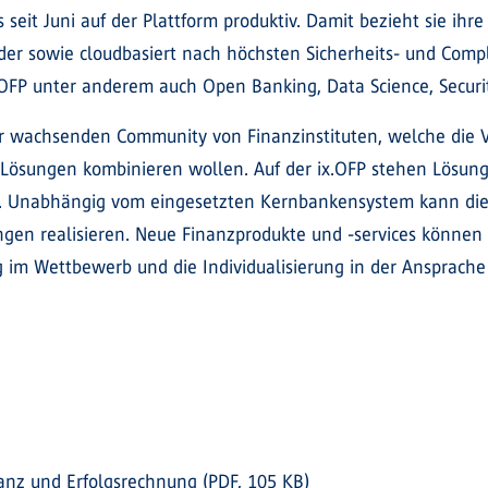
seit Juni auf der Plattform produktiv. Damit bezieht sie ihre
nder sowie cloudbasiert nach höchsten Sicherheits- und Com
x.OFP unter anderem auch Open Banking, Data Science, Securit
er wachsenden Community von Finanzinstituten, welche die Vo
n Lösungen kombinieren wollen. Auf der ix.OFP stehen Lösu
ng. Unabhängig vom eingesetzten Kernbankensystem kann die
en realisieren. Neue Finanzprodukte und -services können s
 im Wettbewerb und die Individualisierung in der Ansprache
anz und Erfolgsrechnung (PDF, 105 KB)