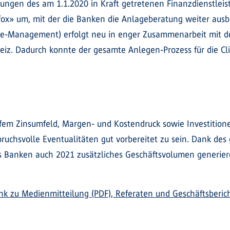
rungen des am 1.1.2020 in Kraft getretenen Finanzdienstlei
ox» um, mit der die Banken die Anlageberatung weiter ausb
-Management) erfolgt neu in enger Zusammenarbeit mit der 
. Dadurch konnte der gesamte Anlegen-Prozess für die Clien
fem Zinsumfeld, Margen- und Kostendruck sowie Investitionen 
spruchsvolle Eventualitäten gut vorbereitet zu sein. Dank d
tis Banken auch 2021 zusätzliches Geschäftsvolumen generie
ink zu Medienmitteilung (PDF), Referaten und Geschäftsberic