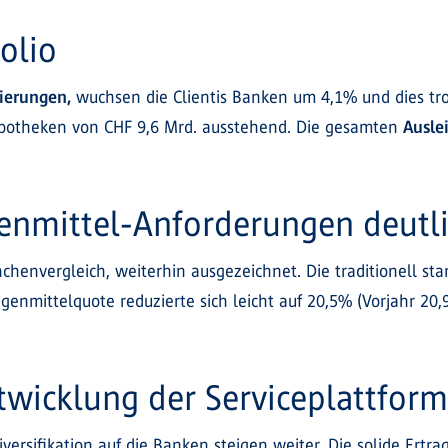
olio
ierungen,
wuchsen die Clientis Banken um 4,1% und dies tro
ypotheken von CHF 9,6 Mrd. ausstehend. Die gesamten
Ausle
genmittel-Anforderungen deutli
nchenvergleich, weiterhin ausgezeichnet. Die traditionell st
enmittelquote reduzierte sich leicht auf 20,5% (Vorjahr 20,9%
wicklung der Serviceplattform
iversifikation auf die Banken steigen weiter. Die solide Ertr