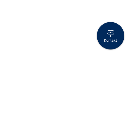
Kontakt
Zu Ostern 🐣 gibt’s neue myMix Goodies: CHF 30.- warten auf
dich! (10 Banken)
Seite drucken