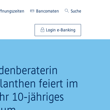
ffnungszeiten
Bancomaten
Suche
Login e-Banking
denberaterin
lanthen feiert im
hr 10-jähriges
äum.