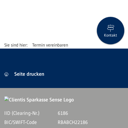
Kontakt
Termin vereinbaren
Seite drucken
IID (Clearing-Nr.)
6186
BIC/SWIFT-Code
RBABCH22186