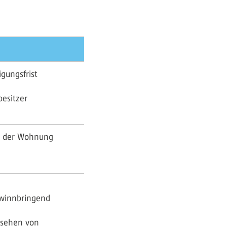
gungsfrist
esitzer
n der Wohnung
ewinnbringend
esehen von