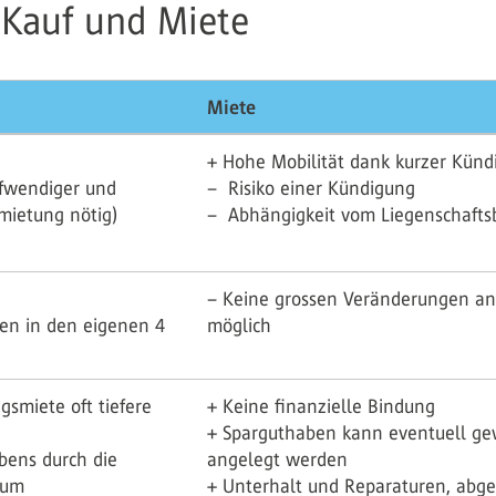
 Kauf und Miete
Miete
+ Hohe Mobilität dank kurzer Kündi
fwendiger und
– Risiko einer Kündigung
rmietung nötig)
– Abhängigkeit vom Liegenschaftsb
– Keine grossen Veränderungen a
ten in den eigenen 4
möglich
smiete oft tiefere
+ Keine finanzielle Bindung
+ Sparguthaben kann eventuell g
bens durch die
angelegt werden
tum
+ Unterhalt und Reparaturen, abg