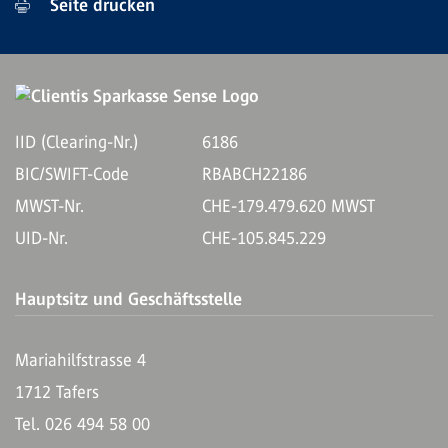
Seite drucken
IID (Clearing-Nr.)
6186
BIC/SWIFT-Code
RBABCH22186
MWST-Nr.
CHE-179.479.620 MWST
UID-Nr.
CHE-105.845.229
Hauptsitz und Geschäftsstelle
Mariahilfstrasse 4
1712 Tafers
Tel. 026 494 58 00