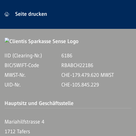
Seite drucken
IID (Clearing-Nr.)
6186
BIC/SWIFT-Code
RBABCH22186
MWST-Nr.
CHE-179.479.620 MWST
UID-Nr.
CHE-105.845.229
Hauptsitz und Geschäftsstelle
Mariahilfstrasse 4
1712 Tafers