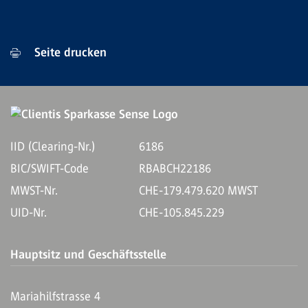
Seite drucken
IID (Clearing-Nr.)
6186
BIC/SWIFT-Code
RBABCH22186
MWST-Nr.
CHE-179.479.620 MWST
UID-Nr.
CHE-105.845.229
Hauptsitz und Geschäftsstelle
Mariahilfstrasse 4