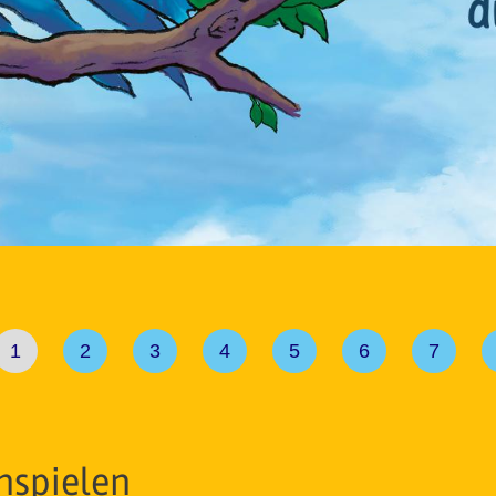
1
2
3
4
5
6
7
nspielen