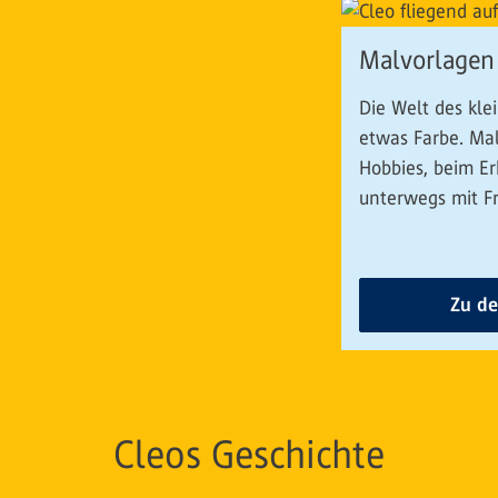
Malvorlagen
Die Welt des kle
etwas Farbe. Mal
Hobbies, beim E
unterwegs mit F
Zu de
Cleos Geschichte