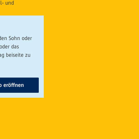
 den Sohn oder
 oder das
ag beiseite zu
 eröffnen