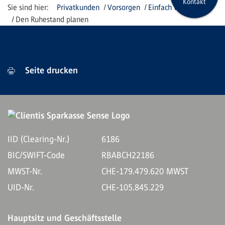
Kontakt
Privatkunden
Vorsorgen
Einfach vorsorgen
Den Ruhestand planen
Seite drucken
IID (Clearing-Nr.)
6186
BIC/SWIFT-Code
RBABCH22186
MWST-Nr.
CHE-179.479.620 MWST
UID-Nr.
CHE-105.845.229
Hauptsitz und Geschäftsstelle