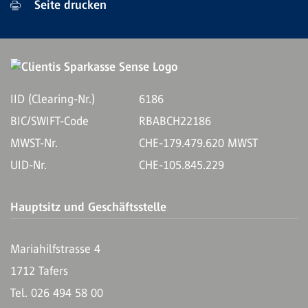
Seite drucken
IID (Clearing-Nr.)
6186
BIC/SWIFT-Code
RBABCH22186
MWST-Nr.
CHE-179.479.620 MWST
UID-Nr.
CHE-105.845.229
Hauptsitz und Geschäftsstelle
Mariahilfstrasse 4
1712 Tafers
Tel. 026 494 58 00