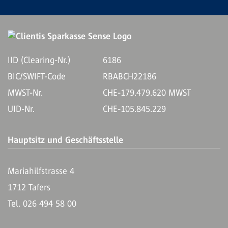
IID (Clearing-Nr.)
6186
BIC/SWIFT-Code
RBABCH22186
MWST-Nr.
CHE-179.479.620 MWST
UID-Nr.
CHE-105.845.229
Hauptsitz und Geschäftsstelle
Mariahilfstrasse 4
1712 Tafers
Tel. 026 494 58 00