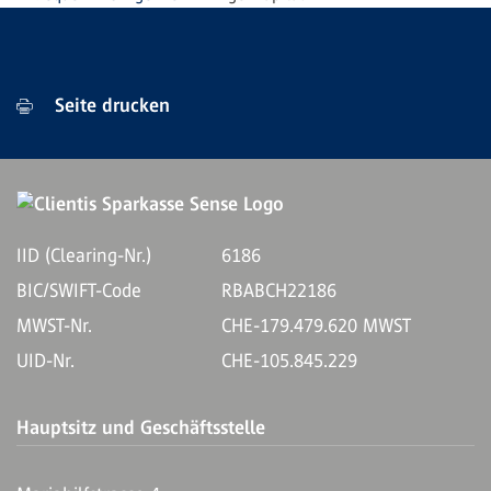
Seite drucken
IID (Clearing-Nr.)
6186
BIC/SWIFT-Code
RBABCH22186
MWST-Nr.
CHE-179.479.620 MWST
UID-Nr.
CHE-105.845.229
Hauptsitz und Geschäftsstelle